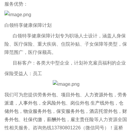
服务优势：
白领特享健康保障计划
白领特享健康保障计划专为职场人士设计，涵盖人身保
险、医疗保险、重大疾病、住院补贴、子女保障等类型，保
障范围广，医疗保额高。
目标客户：各类大中型企业，计划补充雇员福利的企业
保险受益人：员工
我们可为您提供
劳务外包
、
项目外包
、
人力资源外包
，
劳务
派遣
，
人事外包
，
全风险外包
、
岗位外包
生产线外包
，
仓
储外包
，
物业服务外包
，
保安服务外包
，
酒店托管外包
，
财
务外包
、
社保代缴
，
薪酬外包
，
雇主责任险
等人力资源全国
性相关服务。咨询热线13780801226（微信同号）！蓝桥