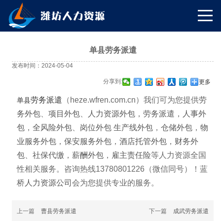
单县劳务派遣
发布时间：2024-05-04
分享到:
更多
劳务派遣
单县
（heze.wfren.com.cn）我们可为您提供
劳
务外包
、
项目外包
、
人力资源外包
，
劳务派遣
，
人事外
包
，
全风险外包
、
岗位外包
生产线外包
，
仓储外包
，
物
业服务外包
，
保安服务外包
，
酒店托管外包
，
财务外
包
、
社保代缴
，
薪酬外包
，
雇主责任险
等人力资源全国
性相关服务。咨询热线13780801226（微信同号）！蓝
桥
人力资源公司
会为您提供专业的服务。
上一篇
曹县劳务派遣
下一篇
成武劳务派遣