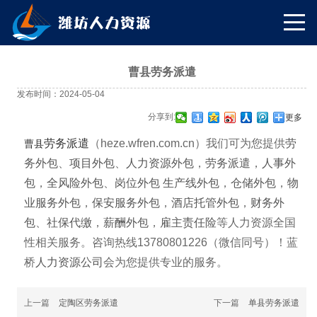
曹县劳务派遣
发布时间：2024-05-04
分享到:
更多
劳务派遣
曹县
（heze.wfren.com.cn）我们可为您提供
劳
务外包
、
项目外包
、
人力资源外包
，
劳务派遣
，
人事外
包
，
全风险外包
、
岗位外包
生产线外包
，
仓储外包
，
物
业服务外包
，
保安服务外包
，
酒店托管外包
，
财务外
包
、
社保代缴
，
薪酬外包
，
雇主责任险
等人力资源全国
性相关服务。咨询热线13780801226（微信同号）！蓝
桥
人力资源公司
会为您提供专业的服务。
上一篇
定陶区劳务派遣
下一篇
单县劳务派遣