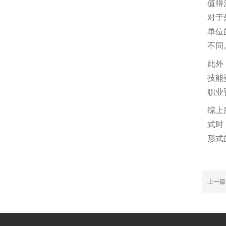
值得
对于
单位
不同
此外
技能
职业
综上
式时
形式
上一