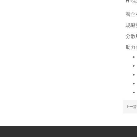
HR
替企
规避
分散
助力
上一