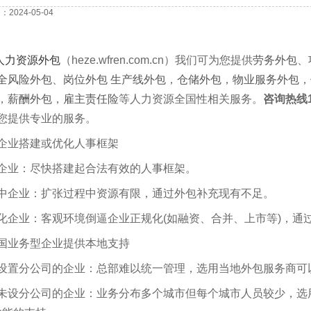
2024-05-04
人力资源外包
（heze
.wfren.com.cn
）我们可为您提供
劳务外包
、
全风险外包
、
岗位外包
生产线外包
，
仓储外包
，
物业服务外包
，
，
薪酬外包
，
雇主责任险
等人力资源全国性相关服务。
咨询热线1
您提供专业的服务。
企业搭建或优化人事框架
企业：尽快搭建起合法有效的人事框架。
中企业：扩张过程中资源有限，通过外包补充现有不足。
化企业：客观环境倒逼企业正规化(如融资、合并、上市等)，通
国业务型企业提供本地支持
设置分公司的企业：总部难以统一管理，选用当地外包服务商可
未设分公司的企业：业务分布多个城市但每个城市人员较少，选