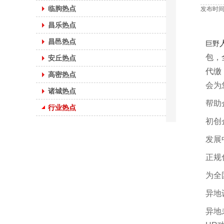
临朐热点
发布时间：
昌乐热点
昌邑热点
巨野
包
，
安丘热点
代缴
高密热点
会为
诸城热点
帮助
行业热点
初创
发展
正规
为全
异地
异地