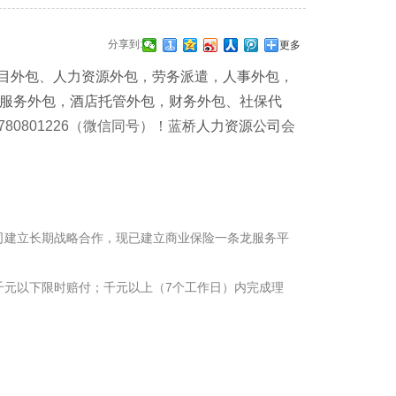
分享到:
更多
目外包
、
人力资源外包
，
劳务派遣
，
人事外包
，
服务外包
，
酒店托管外包
，
财务外包
、
社保代
0801226（微信同号）！蓝桥
人力资源公司
会
建立长期战略合作，现已建立商业保险一条龙服务平
元以下限时赔付；千元以上（7个工作日）内完成理