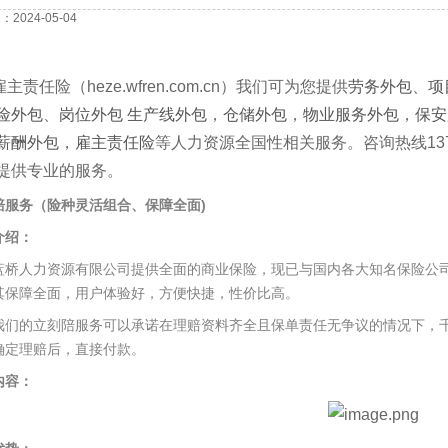
2024-05-04
雇主责任险（heze.wfren.com.cn）我们可为您提供
劳务外包
、
项
险外包
、
岗位外包
生产线外包
，
仓储外包
，
物业服务外包
，
保安
薪酬外包
，
雇主责任险
等人力资源全国性相关服务。咨询热线1378
提供专业的服务。
赔服务（险种灵活组合、保障全面)
介绍：
人力资源有限公司提供全面的商业保险，现已与国内各大知名保险公司
其保障全面，用户体验好，方便快捷，性价比高。
的立刻陪服务可以承诺在理赔资料齐全且保单责任无争议的情况下，千
确定理赔后，直接付款。
内容：