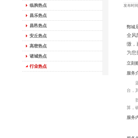
临朐热点
发布时间：
昌乐热点
昌邑热点
鄄城
全风
安丘热点
缴
，
高密热点
为您
诸城热点
立刻
行业热点
服务
蓝桥
台，
我们
算，
服务