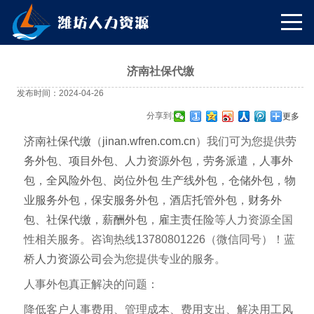
济南社保代缴
发布时间：2024-04-26
分享到:
更多
济南社保代缴
（
jinan
.wfren.com.cn
）我们可为您提供
劳
务外包
、
项目外包
、
人力资源外包
，
劳务派遣
，
人事外
包
，
全风险外包
、
岗位外包
生产线外包
，
仓储外包
，
物
业服务外包
，
保安服务外包
，
酒店托管外包
，
财务外
包
、
社保代缴
，
薪酬外包
，
雇主责任险
等人力资源全国
性相关服务。咨询热线13780801226（微信同号）！蓝
桥
人力资源公司
会为您提供专业的服务。
人事外包真正解决的问题：
降低客户人事费用、管理成本、费用支出、解决用工风