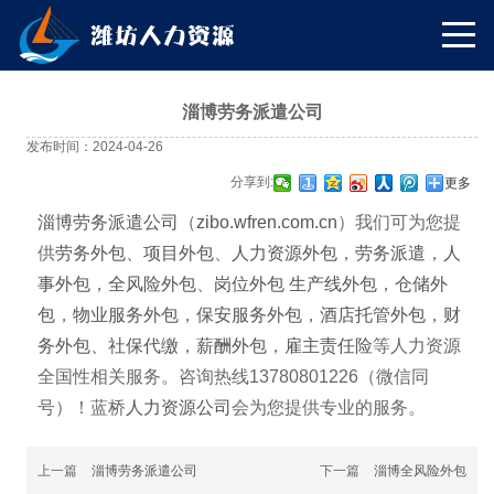
淄博劳务派遣公司
发布时间：2024-04-26
分享到:
更多
淄博劳务派遣公司
（
zibo.wfren.com.cn
）我们可为您提
供
劳务外包
、
项目外包
、
人力资源外包
，
劳务派遣
，
人
事外包
，
全风险外包
、
岗位外包
生产线外包
，
仓储外
包
，
物业服务外包
，
保安服务外包
，
酒店托管外包
，
财
务外包
、
社保代缴
，
薪酬外包
，
雇主责任险
等人力资源
全国性相关服务。咨询热线13780801226（微信同
号）！蓝桥
人力资源公司
会为您提供专业的服务。
上一篇
淄博劳务派遣公司
下一篇
淄博全风险外包