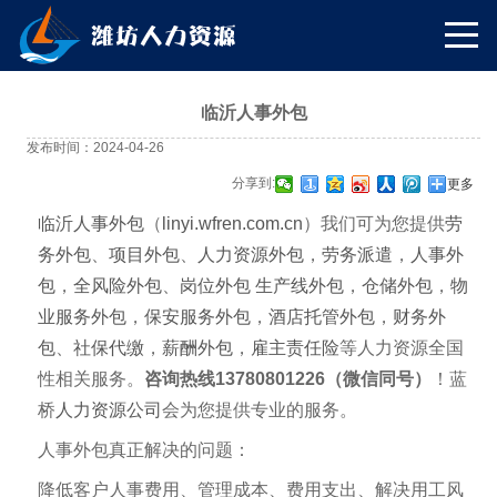
临沂人事外包
发布时间：2024-04-26
分享到:
更多
临沂人事外包
（
linyi.wfren.com.cn
）我们可为您提供
劳
务外包
、
项目外包
、
人力资源外包
，
劳务派遣
，
人事外
包
，
全风险外包
、
岗位外包
生产线外包
，
仓储外包
，
物
业服务外包
，
保安服务外包
，
酒店托管外包
，
财务外
包
、
社保代缴
，
薪酬外包
，
雇主责任险
等人力资源全国
性相关服务。
咨询热线13780801226（微信同号）
！蓝
桥
人力资源公司
会为您提供专业的服务。
人事外包真正解决的问题：
降低客户人事费用、管理成本、费用支出、解决用工风