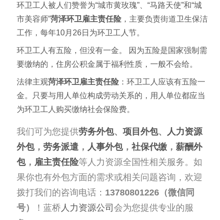
环卫工人被人们赞誉为“城市黄玫瑰”、“马路天使”和“城
市美容师”
菏泽
环卫雇主责任险
，主要负责街道卫生保洁
工作，每年10月26日为环卫工人节。
环卫工人有五险，但没有一金。 因为五险是国家强制需
要缴纳的，住房公积金属于福利性质，一般不会给。
法律主观
菏泽
环卫雇主责任险
：环卫工人应该有
五险一
金
。只要与用人单位构成劳动关系的，用人单位都应当
为环卫工人购买缴纳社会保险费。
我们可为您提供
劳务外包
、
项目外包
、
人力资源
外包
，
劳务派遣
，
人事外包
，
社保代缴
，
薪酬外
包
，
雇主责任险
等人力资源全国性相关服务。如
果你也有外包方面的需求或相关问题咨询，欢迎
拨打我们的咨询电话：
13780801226（微信同
号）
！蓝桥
人力资源公司
会为您提供专业的服